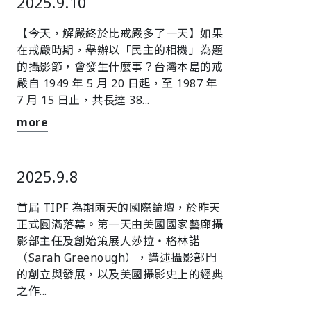
2025.9.10
【今天，解嚴終於比戒嚴多了一天】如果
在戒嚴時期，舉辦以「民主的相機」為題
的攝影節，會發生什麼事？台灣本島的戒
嚴自 1949 年 5 月 20 日起，至 1987 年
7 月 15 日止，共長達 38...
more
2025.9.8
首屆 TIPF 為期兩天的國際論壇，於昨天
正式圓滿落幕。第一天由美國國家藝廊攝
影部主任及創始策展人莎拉・格林諾
（Sarah Greenough），講述攝影部門
的創立與發展，以及美國攝影史上的經典
之作...