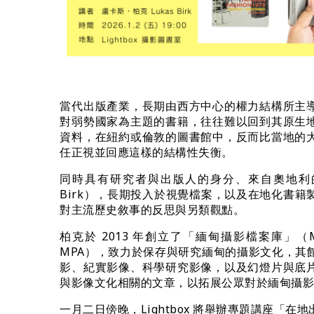
當代出版產業，長期由西方中心的權力結構所主
對弱勢國家為主題的書籍，往往難以回到其原生
資料，在紐約或倫敦的圖書館中，反而比當地的
任正視並回應這樣的結構性失衡。
同時具有研究者與出版人的身分、來自奧地利的攝
Birk），長期投入於視覺檔案，以及在地化書
對主流歷史敘事的反思與另類觀點。
柏克於 2013 年創立了「緬甸攝影檔案庫」（Myanm
MPA），致力於保存與研究緬甸的攝影文化，其
影、紀實影像、科學研究影像，以及幻燈片與底
與影像文化相關的文章，以拓展公眾對於緬甸攝
一月二日傍晚，Lightbox 將舉辦專題講座「