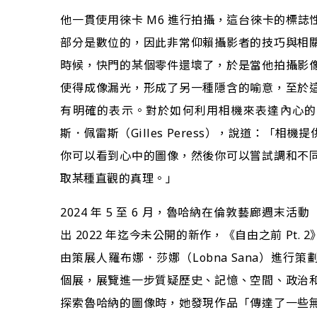
他一貫使用徠卡 M6 進行拍攝，這台徠卡的標
部分是數位的，因此非常仰賴攝影者的技巧與相
時候，快門的某個零件還壞了，於是當他拍攝影
使得成像漏光，形成了另一種隱含的喻意，至於
有明確的表示。對於如何利用相機來表達內心的
斯．佩雷斯（Gilles Peress），說道：「
你可以看到心中的圖像，然後你可以嘗試調和不
取某種直觀的真理。」
2024 年 5 至 6 月，魯哈納在倫敦藝廊週末活動（Lon
出 2022 年迄今未公開的新作，《自由之前 Pt. 2》（B
由策展人羅布娜．莎娜（Lobna Sana）進行
個展，展覽進一步質疑歷史、記憶、空間、政治
探索魯哈納的圖像時，她發現作品「傳達了一些