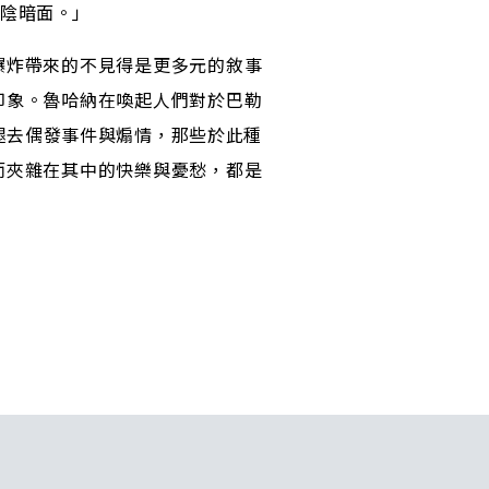
是陰暗面。」
爆炸帶來的不見得是更多元的敘事
印象。魯哈納在喚起人們對於巴勒
―褪去偶發事件與煽情，那些於此種
而夾雜在其中的快樂與憂愁，都是