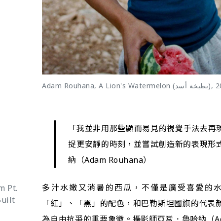
「我並非用那些顯而易見的視覺手法去再
捉更安靜的時刻，並嘗試創造新的表現形式
納（Adam Rouhana）
多汁水嫩又消暑的西瓜，不僅是廣受喜愛的
 Pt.
uilt
「紅」、「黑」的配色，和巴勒斯坦國旗的代表
為自由抗爭的重要象徵。攝影師亞當．魯哈納（Ada