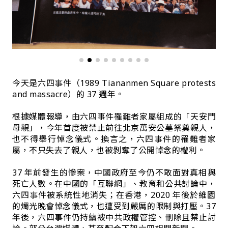
今天是六四事件（1989 Tiananmen Square protests
and massacre）的 37 週年。
根據媒體報導，由六四事件罹難者家屬組成的「天安門
母親」，今年首度被禁止前往北京萬安公墓祭奠親人，
也不得舉行悼念儀式。換言之，六四事件的罹難者家
屬，不只失去了親人，也被剝奪了公開悼念的權利。
37 年前發生的慘案，中國政府至今仍不敢面對真相與
死亡人數。在中國的「互聯網」、教育和公共討論中，
六四事件被系統性地消失；在香港，2020 年後於維園
的燭光晚會悼念儀式，也遭受到嚴厲的限制與打壓。37
年後，六四事件仍持續被中共政權管控、刪除且禁止討