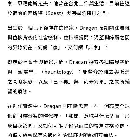
家，原籍南斯拉夫。他曾在台北工作與生活，目前往返
於荷蘭的索斯特（Soest）與阿姆斯特丹之間。
出生於一個已不復存在的國家，Dragan 長期關注流離
與位移背後的社會機制，並持續提問：渴望與歸屬之間
的界線何在？何謂「家」，又何謂「非家」？
遊走於社會學與攝影之間，Dragan 探索各種臨界空間
與「幽靈學」（hauntology）：那些介於離去與抵達
之間的狀態，以及「已不再」與「尚未到來」之物所殘
留的痕跡。
在創作實踐中，Dragan 則不斷思索，在一個高度全球
化卻同時分裂的時代裡，「離開」意味著什麼？而「形
成自我認同」又如何可能？他以詩性的視角建構影像，
將個人敘事與更宏觀的社會與歷史脈絡相互連結。